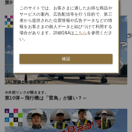
第9弾～ボーイング787の窓の秘密～
このサイトでは、お客さまに適したお得な商品や
サービスの案内、広告配信等を行う目的で、第三
者から提供された位置情報や広告データなどの情
報をお客さまの個人データと結びつけて利用する
場合があります。詳細Q&Aは
こちら
を参照くださ
い。
確認
※外部リンクが開きます。
第10弾～飛行機は「雷鳥」が嫌い？～