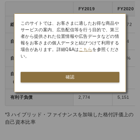
FY2019
FY2020
このサイトでは、お客さまに適したお得な商品や
総資産
19,822
21,072
サービスの案内、広告配信等を行う目的で、第三
者から提供された位置情報や広告データなどの情
自己資本
10,142
9,474
報をお客さまの個人データと結びつけて利用する
場合があります。詳細Q&Aは
こちら
を参照くださ
い。
自己資本比率
51.2%
45.0%
自己資本比率
ー
ー
確認
*3
（格付評価上）
有利子負債
2,774
5,151
*3 ハイブリッド・ファイナンスを加味した格付評価上の
自己資本比率