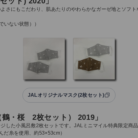
ット) 2020」
のよさにもこだわり、肌あたりのやわらかなガーゼ地とソフト
結んでいない状態））
JALオリジナルマスク(2枚セット)
鶴・桜 2枚セット） 2019」
ジした小風呂敷2枚セットです。JALミニマイル特典限定商
だ糸を使用、約53×53cm）