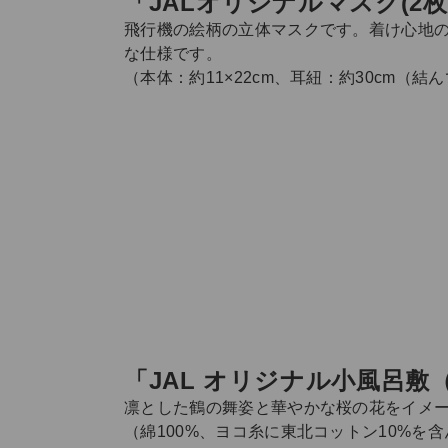
「JALオリジナルマスク(2枚セ
飛行機の絵柄の立体マスクです。着け心地
な仕様です。
（本体：約11×22cm、耳紐：約30cm（
「JAL オリジナル小風呂敷（
凛とした鶴の舞姿と華やかな桜の花をイメー
（綿100%、ヨコ糸に東北コットン10%を含ん