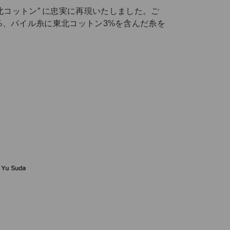
“東北コットン” に忠実に再現いたしました。ご
%、パイル糸に東北コットン3%を含んだ糸を