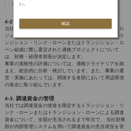
（環境目的：気候変動の緩和）
い。
4-2. プロジェクトの評価と選定のプロセス
確認
当社財務部が関連する事業部門と協議を行い、適格プロ
ジェクトを選定します。調達資金の使途を限定するトラ
ンジション・リンク・ローンまたはトランジション・ロ
ーン組成に際し選定された適格プロジェクトについて
は、財務・経理本部長が決定します。
事業の適格性の評価については、適格クライテリアを踏
まえ、総合的に分析・検討しています。また、事業の運
営・実施にあたっては、関係する各部において周辺環境
の保全に取り組んでいます。
4-3. 調達資金の管理
当社では調達資金の使途を限定するトランジション・リ
ンク・ローンまたはトランジション・ローンによる調達
資金について、全額が充当されるまで年次で、 当社財務
部が内部管理システムを用いて調達資金の充当状況を管