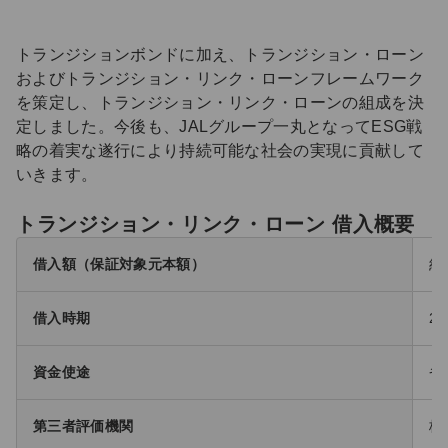
トランジションボンドに加え、トランジション・ローン
およびトランジション・リンク・ローンフレームワーク
を策定し、トランジション・リンク・ローンの組成を決
定しました。今後も、JALグループ一丸となってESG戦
略の着実な遂行により持続可能な社会の実現に貢献して
いきます。
トランジション・リンク・ローン 借入概要
借入額（保証対象元本額）
約
借入時期
2
資金使途
省
第三者評価機関
株