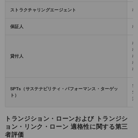
ストラクチャリングエージェント
株
保証人
株
株
株
貸付人
株
株
株
S
SPTs（サステナビリティ・パフォーマンス・ターゲッ
S
ト）
満
トランジション・ローンおよび トランジシ
ョン・リンク・ローン 適格性に関する第三
者評価