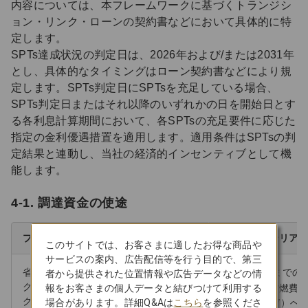
内容については、本フレームワークに基づくトランジシ
ョン・リンク・ローンの契約書などにおいて具体的に特
定します。
SPTs達成状況の判定日は、2026年および/または2031年
とし、具体的なタイミングはローン契約書などにより規
定します。SPTs判定日にSPTsを充足している場合、
SPTs判定日またはそれ以降のいずれかの日を開始日とす
る各利息計算期間において、各SPTsの充足要件に応じた
指定の金利優遇措置を適用します。適用条件はSPTsの判
定結果と連動し、当社の経済的インセンティブとして機
能します。
4-1. 調達資金の使途
プロジェクトカテゴリ
適格クライテリア
このサイトでは、お客さまに適したお得な商品や
サービスの案内、広告配信等を行う目的で、第三
省燃費機材への更新
「2030年度までの
者から提供された位置情報や広告データなどの情
グリーンローン原則：
報をお客さまの個人データと結びつけて利用する
に掲げた、省燃費
クリーン輸送
場合があります。詳細Q&Aは
こちら
を参照くださ
（A350・787）へ