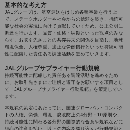
基本的な考え方
JALグループは、航空運送をはじめ各種事業を行う上
で、ステークホルダーや社会からの信頼を築き、持続可
能な社会の実現に向けて貢献していくため、公正公明に
調達を行います。品質・価格・納期といった観点のみな
らず、お取引先さまとの共存共栄の関係を目指し、地球
環境保全、人権尊重、適正な労働慣行といった持続可能
性に配慮した責任ある調達活動を進めていきます。
JALグループサプライヤー行動規範
持続可能性に配慮した責任ある調達活動を進めるため
に、お取引先さまにご理解と遵守をお願いする項目とし
て「JALグループサプライヤー行動規範」を策定してい
ます。
本規範の策定にあたっては、国連グローバル・コンパク
トの人権、労働、環境、腐敗防止の4分野・10原則や、
持続可能性に関わる各分野の国際的な合意や規範などに
細心の注意を払い、以下の内容を織り込んだ行動規範と