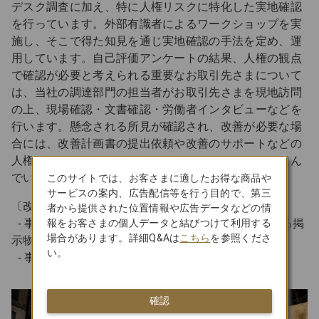
デスク調査に加え、特に人権リスクに特化した実地確認
を行っています。外部有識者によるワークショップを実
施し、そこで得た知見を通じ実地確認の手法を定め、運
用しています。自己評価アンケートの結果、人権の観点
で確認が必要と考えられる重要なお取引先さまについて
は、当社の調達部門の担当者がお取引先さまを現地訪問
の上、現場確認・文書確認・労働者インタビューなどを
行います。懸念される所見が確認され、改善が必要な場
合には、改善計画書の提出依頼や改善のサポートなどの
人権への負の影響の防止・軽減への働きかけに取り組ん
でいます。
このサイトでは、お客さまに適したお得な商品や
サービスの案内、広告配信等を行う目的で、第三
〔改善事例〕
者から提供された位置情報や広告データなどの情
報をお客さまの個人データと結びつけて利用する
- 事例1. 多国籍な外国人労働者に対する安全に関する掲
場合があります。詳細Q&Aは
こちら
を参照くださ
示物の多言語化
い。
- 事例2.人権尊重に関する全従業員への教育の実施
確認