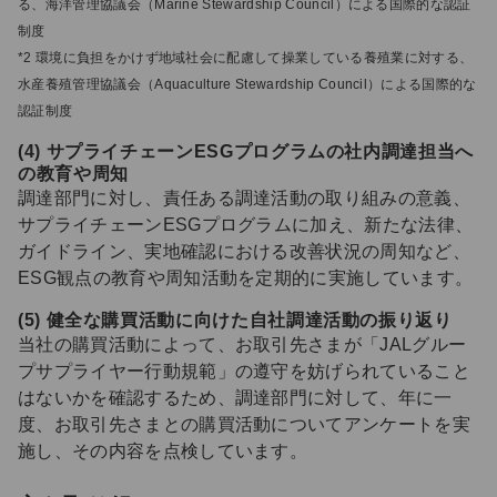
る、海洋管理協議会（Marine Stewardship Council）による国際的な認証
制度
*2 環境に負担をかけず地域社会に配慮して操業している養殖業に対する、
水産養殖管理協議会（Aquaculture Stewardship Council）による国際的な
認証制度
(4) サプライチェーンESGプログラムの社内調達担当へ
の教育や周知
調達部門に対し、責任ある調達活動の取り組みの意義、
サプライチェーンESGプログラムに加え、新たな法律、
ガイドライン、実地確認における改善状況の周知など、
ESG観点の教育や周知活動を定期的に実施しています。
(5) 健全な購買活動に向けた自社調達活動の振り返り
当社の購買活動によって、お取引先さまが「JALグルー
プサプライヤー行動規範」の遵守を妨げられていること
はないかを確認するため、調達部門に対して、年に一
度、お取引先さまとの購買活動についてアンケートを実
施し、その内容を点検しています。