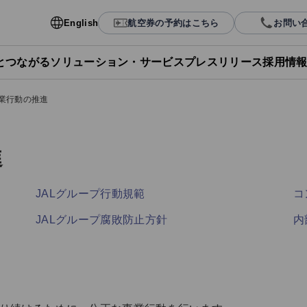
English
航空券の予約はこちら
お問い
Lとつながる
ソリューション・サービス
プレスリリース
採用情
業行動の推進
進
JALグループ行動規範
コ
JALグループ腐敗防止方針
内