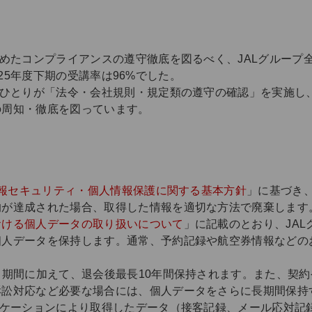
定めたコンプライアンスの遵守徹底を図るべく、JALグループ
2025年度下期の受講率は96%でした。
人ひとりが「法令・会社規則・規定類の遵守の確認」を実施し
の周知・徹底を図っています。
情報セキュリティ・個人情報保護に関する基本方針
」に基づき
的が達成された場合、取得した情報を適切な方法で廃棄します
における個人データの取り扱いについて
」に記載のとおり、JA
個人データを保持します。通常、予約記録や航空券情報などの
る期間に加えて、退会後最長10年間保持されます。また、契
訴訟対応など必要な場合には、個人データをさらに長期間保持
ニケーションにより取得したデータ（接客記録、メール応対記