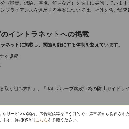
処分（譴責、減給、停職、解雇など）を厳正に実施しています
コンプライアンスを違反する事案については、社外を含む監査
どのイントラネットへの掲載
トラネットに掲載し、閲覧可能にする体制を整えています。
関する規程」
」
する取り組み方針」、「JALグループ腐敗行為の防止ガイドラ
品やサービスの案内、広告配信等を行う目的で、第三者から提供され
取り組みを実施しています。加えて、アルコールに関する研修
ます。詳細Q&Aは
こちら
を参照ください。
行