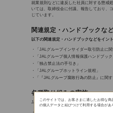
就業規則などに違反した社員に対する懲戒
いては、取締役会に付議、報告しており、
じています。
関連規定・ハンドブックな
以下の関連規定・ハンドブックなどをイン
「JALグループインサイダー取引防止に
「JALグループ個人情報保護ハンドブック
「独占禁止法の手引き」
「JALグループホットライン規程」
「『JALグループ腐敗行為の防止』に関
各種取り組みの実施
このサイトでは、お客さまに適したお得な商
JALグループ全社員を対象に、以下の各種
の個人データと結びつけて利用する場合があり
各年度4回のコンプライアンス情報誌の発