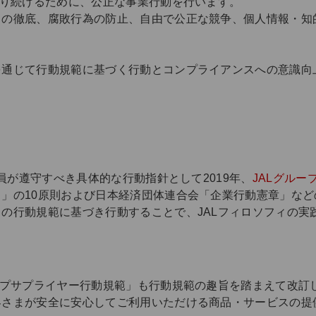
あり続けるために、公正な事業行動を行います。
スの徹底、腐敗行為の防止、自由で公正な競争、個人情報・知
を通じて行動規範に基づく行動とコンプライアンスへの意識向
社員が遵守すべき具体的な行動指針として2019年、
JALグル
」の10原則および日本経済団体連合会「企業行動憲章」な
の行動規範に基づき行動することで、JALフィロソフィの実
ープサプライヤー行動規範」も行動規範の趣旨を踏まえて改訂し
客さまが安全に安心してご利用いただける商品・サービスの提