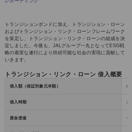
レポーティング
トランジションボンドに加え、トランジション・ローン
およびトランジション・リンク・ローンフレームワーク
を策定し、トランジション・リンク・ローンの組成を決
定しました。今後も、JALグループ一丸となってESG戦
略の着実な遂行により持続可能な社会の実現に貢献して
いきます。
トランジション・リンク・ローン 借入概要
借入額（保証対象元本額）
約
借入時期
2
資金使途
省