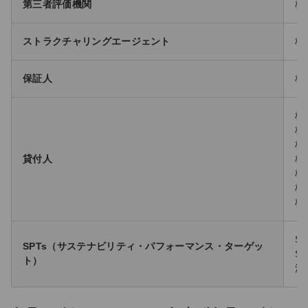
第三者評価機関
株
ストラクチャリングエージェント
株
保証人
株
株
株
株
貸付人
株
株
株
株
S
SPTs（サステナビリティ・パフォーマンス・ターゲッ
S
ト）
満