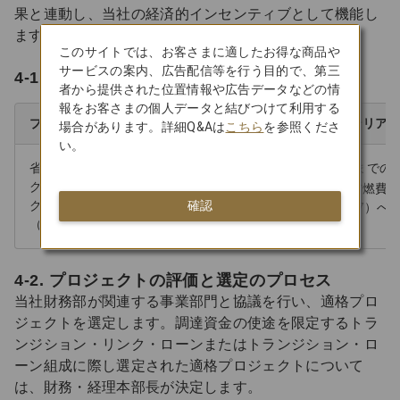
果と連動し、当社の経済的インセンティブとして機能し
ます。
このサイトでは、お客さまに適したお得な商品や
サービスの案内、広告配信等を行う目的で、第三
4-1. 調達資金の使途
者から提供された位置情報や広告データなどの情
報をお客さまの個人データと結びつけて利用する
プロジェクトカテゴリ
適格クライテリア
場合があります。詳細Q&Aは
こちら
を参照くださ
い。
省燃費機材への更新
「2030年度までの
グリーンローン原則：
に掲げた、省燃費
確認
クリーン輸送
（A350・787）へ
（環境目的：気候変動の緩和）
4-2. プロジェクトの評価と選定のプロセス
当社財務部が関連する事業部門と協議を行い、適格プロ
ジェクトを選定します。調達資金の使途を限定するトラ
ンジション・リンク・ローンまたはトランジション・ロ
ーン組成に際し選定された適格プロジェクトについて
は、財務・経理本部長が決定します。