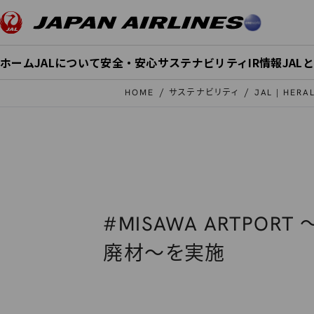
このページの本文へ移動
ホーム
JALについて
安全・安心
サステナビリティ
IR情報
JAL
HOME
サステナビリティ
JAL | HER
#MISAWA ARTPO
廃材～を実施