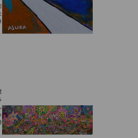
約
失
筆
現
ら
し
め
顔