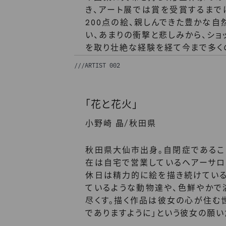
き、アート展では賞を受賞するまで
200点の絵、親しんできた豊かな
い、あまりの衝撃と悲しみから、ショ
を取り壮絶な経験を経て今まで多く
///
ARTIST 002
「花と花火」
/
小野崎 晶
秋田県
秋田県大仙市出身。自閉症であるこ
在は自宅で営業しているヘアーサロ
休日は精力的に絵を描き続けている
ているような動物達や、色鮮やか
尽くす。描く作品は彼女の心が住む
でありますように」という彼女の願い