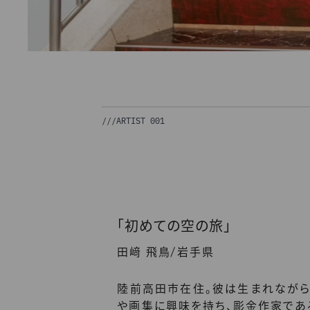
///
ARTIST 001
「初めての空の旅」
/
田﨑 飛鳥
岩手県
陸前高田市在住。彼は生まれながら
や画集に興味を持ち、彫金作家であ