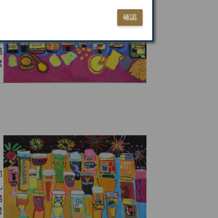
確認
部
ん
描
君
部
ん
描
君