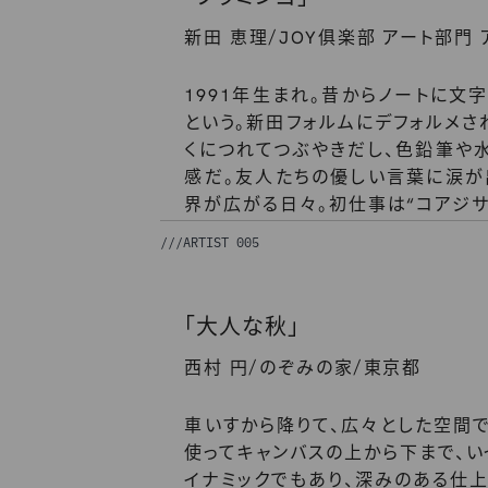
/
新田 恵理
JOY俱楽部 アート部門
1991年生まれ。昔からノートに文
という。新田フォルムにデフォルメ
くにつれてつぶやきだし、色鉛筆や
感だ。友人たちの優しい言葉に涙が
界が広がる日々。初仕事は“コアジサ
///
ARTIST 005
「大人な秋」
/
/
西村 円
のぞみの家
東京都
車いすから降りて、広々とした空間
使ってキャンバスの上から下まで、い
イナミックでもあり、深みのある仕