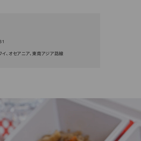
31
ワイ、オセアニア、東南アジア路線