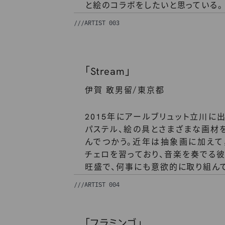
と絵のコラボをしたいと思っている。
///
ARTIST 003
「Stream」
/
伊賀 敢男留
東京都
2015年にアールブリュット立川に
パステル、絵の具とさまざまな画材
んでつかう。近年は抽象画に加えて
チェロを習っており、音楽を奏でる
旺盛で、何事にも意欲的に取り組ん
///
ARTIST 004
「フラミンゴ」