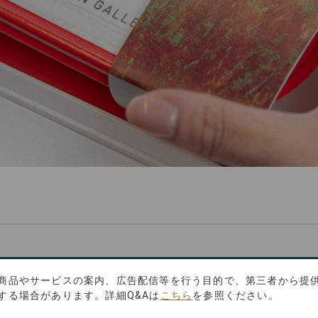
商品やサービスの案内、広告配信等を行う目的で、第三者から提
スの旅を満喫」
する場合があります。詳細Q&Aは
こちら
を参照ください。