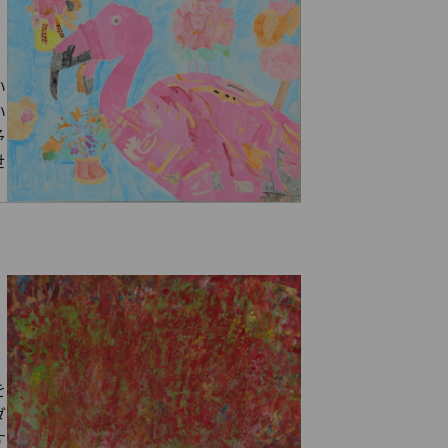
い
い
予
世
を
ダ
す