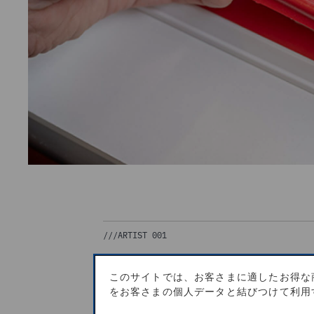
///
ARTIST 001
このサイトでは、お客さまに適したお得な
「ワインとチーズを探してフラン
をお客さまの個人データと結びつけて利用