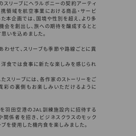
のスリーブにヘラルボニーの契約アーティ
。提携領域を航空事業における商品・サービ
った本企画では、国境や性別を超え、より多
く機会を創出し、旅への期待を醸成するとと
す思いを込めました。
あわせて、スリーブも季節や路線ごとに異
、洋食では食事に新たな楽しみを感じられ
れたスリーブには、各作家のストーリーをご
異彩の裏側もお楽しみいただけるように
家を羽田空港のJAL訓練施設内に招待する
や関係者を招き、ビジネスクラスのモック
ーブを使用した機内食を楽しみました。