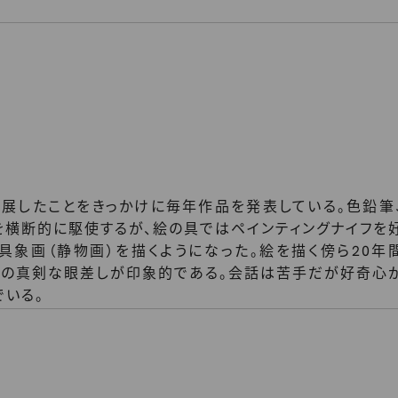
出展したことをきっかけに毎年作品を発表している。色鉛筆
を横断的に駆使するが、絵の具ではペインティングナイフを
具象画（静物画）を描くようになった。絵を描く傍ら20年
彼の真剣な眼差しが印象的である。会話は苦手だが好奇心
でいる。