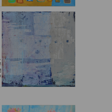
、
好
間
が