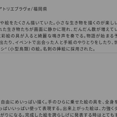
/
 アトリエブラヴォ
福岡県
字や絵をたくさん描いていた。小さな生き物を描くのが楽し
された生き物たちが画面に静かに現れ、だんだん数が増えて
水彩絵の具が入ると綺麗な鳴き声を奏でる。物語が始まる
出たり、イベントで出会った人と手紙のやりとりをしたり、
シ”（小型鳥類）の絵。名刺の挿絵に採用された。
で自由にめいっぱい描く。手のひらに乗せた絵の具を、全身
っぱいいっぱい使って表現する。出来上がった絵は、力強く
上がりになる。完成した絵を誇らしげに発表する時はとても