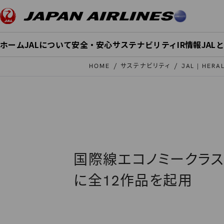
このページの本文へ移動
ホーム
JALについて
安全・安心
サステナビリティ
IR情報
JAL
HOME
サステナビリティ
JAL | HER
国際線エコノミークラス
に全12作品を起用