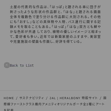
土屋の代表的な作品は、「はっぱ」と題される串に団子が
刺さったような形状の作品群と、「はな」と題される画面
全体を複数色で塗り分ける作品群に大別される。その他
にも「おすし」などの具体物や人物、バス運行に関する記
録メモを取ることもある。「はっぱ」「はな」双方とも鮮や
かな色彩が共通 しており、植物の優しいイメージと相まっ
て、愛好者も多い。近年では新築家屋のふすまや、美容室
や児童施設の壁面も作画し、好評を得ている。
Back to List
HOME
サステナビリティ
JAL | HERALBONY 特設サイト
国
際線ファーストクラス機内アメニティオリジナルポーチ全2種にアート
を起用