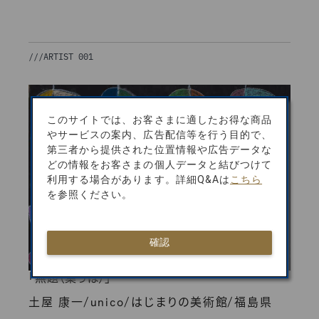
///
ARTIST 001
このサイトでは、お客さまに適したお得な商品
やサービスの案内、広告配信等を行う目的で、
第三者から提供された位置情報や広告データな
どの情報をお客さまの個人データと結びつけて
利用する場合があります。詳細Q&Aは
こちら
を参照ください。
確認
「無題（葉っぱ）」
/
/
/
土屋 康一
unico
はじまりの美術館
福島県