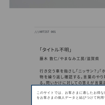
///
ARTIST 001
「タイトル不明」
/
/
藤木 敦仁
やまなみ工房
滋賀県
行き交う車を指さし「ニッサン？」「
物を繰り返し確認する。言葉のや
る。問いかけに対しての答えが言葉
大切なコミュニケーション手段なの
このサイトでは、お客さまに適したお得な
員との会話を楽しみながら繰り返
をお客さまの個人データと結びつけて利用
言葉にして確認しそれを絵に起こす