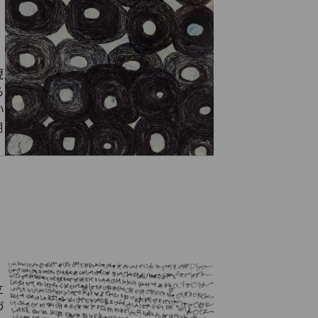
現
ら
い
用
立
づ