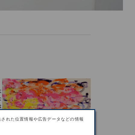
べ
な
は
援
供された位置情報や広告データなどの情報
を
た