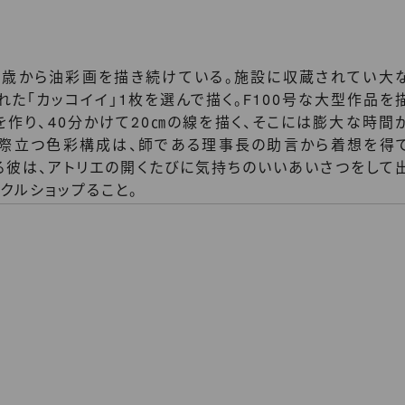
17歳から油彩画を描き続けている。施設に収蔵されてい大
れた「カッコイイ」1枚を選んで描く。F100号な大型作品を
を作り、40分かけて20㎝の線を描く、そこには膨大な時間
の際立つ色彩構成は、師である理事長の助言から着想を得
る彼は、アトリエの開くたびに気持ちのいいあいさつをして
クルショップること。