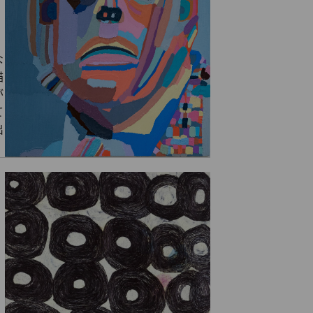
な
描
が
て
出