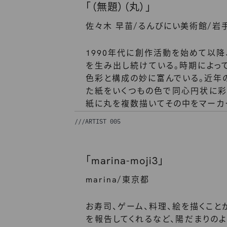
「（無題）（丸）」
/
/
佐々木 早苗
るんびにい美術館
岩
1990年代に創作活動を始めて以降
を生み出し続けている。時期によっ
色彩と構成の妙に富んでいる。近年
た紙をいくつもの色で同心円状に彩
紙に丸を複数描いてその中をマーカ
///
ARTIST 005
「marina-moji3」
/
marina
東京都
お寿司、ゲーム、料理、絵を描くこと
を報告してくれるなど、陽だまりのよ