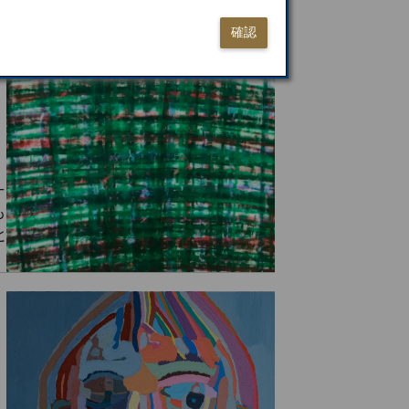
確認
一
も
と