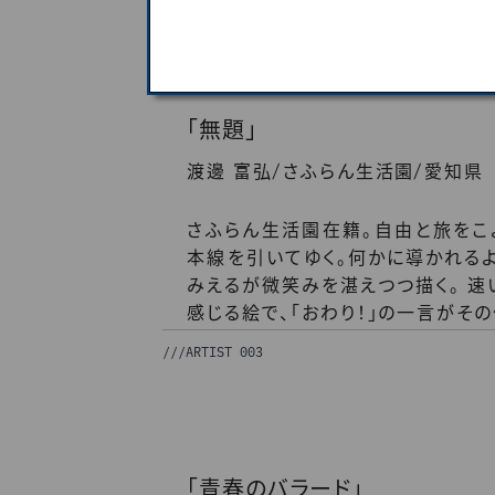
作品となる。
///
ARTIST 002
「無題」
/
/
渡邊 富弘
さふらん生活園
愛知県
さふらん生活園在籍。自由と旅をこ
本線を引いてゆく。何かに導かれる
みえるが微笑みを湛えつつ描く。 速
感じる絵で、「おわり！」の一言がそ
///
ARTIST 003
「青春のバラード」