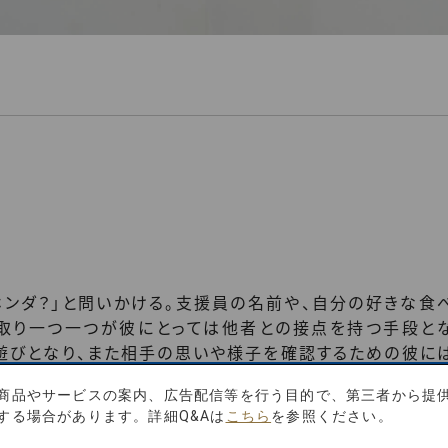
ホンダ？」と問いかける。支援員の名前や、自分の好きな食
り取り一つ一つが彼にとっては他者との接点を持つ手段と
遊びとなり、また相手の思いや様子を確認するための彼に
である。その関わりの延長線上に創作活動がある。常に支
商品やサービスの案内、広告配信等を行う目的で、第三者から提
し作品制作は行われる。自分が好む自動車や食べ物、人物
する場合があります。詳細Q&Aは
こちら
を参照ください。
。彼の表現から生まれるものは全て慈しむ想いが込められ