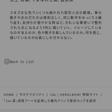
水上 詩楽
やまなみ工房
滋賀県
さまざまな色でいくつも描かれた扇形と点の模様。 筆の
動きや点の打ち方は規則正しく、同じ動作をゆっくりと繰
り返す。気持ちが穏やかな時ほど、きれいな筆使いで整列
された点になるよう3列に描いていく。 イメージしている
ものがあるのか、色や動きを楽しんでいるのか。何を感じ、
描いているのかは彼にしか分からない。
Back to List
HOME
サステナビリティ
JAL | HERALBONY 特設サイト
「JAL賞」受賞アートを起用した機内ドリンク提供カップを提供