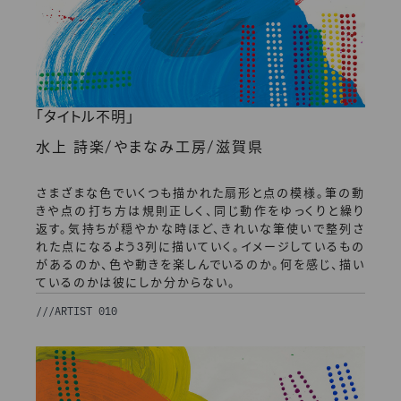
「タイトル不明」
/
/
水上 詩楽
やまなみ工房
滋賀県
さまざまな色でいくつも描かれた扇形と点の模様。筆の動
きや点の打ち方は規則正しく、同じ動作をゆっくりと繰り
返す。気持ちが穏やかな時ほど、きれいな筆使いで整列さ
れた点になるよう3列に描いていく。イメージしているもの
があるのか、色や動きを楽しんでいるのか。何を感じ、描い
ているのかは彼にしか分からない。
///
ARTIST 010