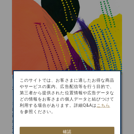
「タイトル不明」
このサイトでは、お客さまに適したお得な商品
やサービスの案内、広告配信等を行う目的で、
/
/
水上 詩楽
やまなみ工房
滋賀県
第三者から提供された位置情報や広告データな
どの情報をお客さまの個人データと結びつけて
さまざまな色でいくつも描かれた扇形と点の模様。筆の動
利用する場合があります。詳細Q&Aは
こちら
きや点の打ち方は規則正しく、同じ動作をゆっくりと繰り
を参照ください。
返す。気持ちが穏やかな時ほど、きれいな筆使いで整列さ
れた点になるよう3列に描いていく。イメージしているもの
があるのか、色や動きを楽しんでいるのか。何を感じ、描い
確認
ているのかは彼にしか分からない。