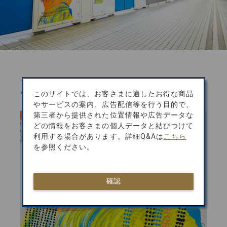
///
ARTIST 001
このサイトでは、お客さまに適したお得な商品
やサービスの案内、広告配信等を行う目的で、
第三者から提供された位置情報や広告データな
どの情報をお客さまの個人データと結びつけて
利用する場合があります。詳細Q&Aは
こちら
を参照ください。
確認