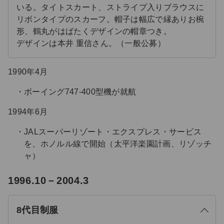
いる。タイトスカート、ストライプ入りブラウスに
リボンタイプのスカーフ。帽子は幅広で縁ありお椀
形、鶴丸がはばたくデザインの帽章つき。
デザインは本井 重信さん。（一般公募）
1990年4月
ボーイング747-400型機が就航
1994年6月
JALスーパーリゾート・エクスプレス・サービス
を、ホノルル線で開始（太平洋楽園計画、リゾッチ
ャ）
る
1996.10－2004.3
じ
閉
8代目制服