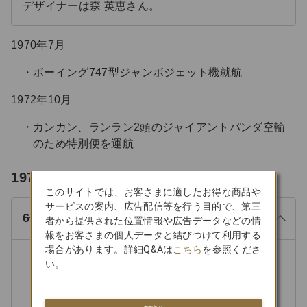
デザイナーは森 英恵さん。
1970年7月
ボーイング747型ジャンボジェット機就航
1972年10月
カンカン、ランラン2頭のジャイアントパンダ空輸
のため特別便を運航
る
1977.10－1987.12
じ
このサイトでは、お客さまに適したお得な商品や
サービスの案内、広告配信等を行う目的で、第三
閉
6代目制服
者から提供された位置情報や広告データなどの情
報をお客さまの個人データと結びつけて利用する
場合があります。詳細Q&Aは
こちら
を参照くださ
い。