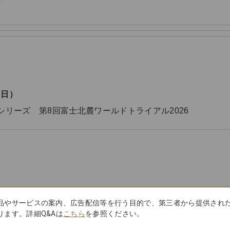
（日）
シリーズ 第8回富士北麓ワールドトライアル2026
品やサービスの案内、広告配信等を行う目的で、第三者から提供され
ます。詳細Q&Aは
こちら
を参照ください。
吉川 崚