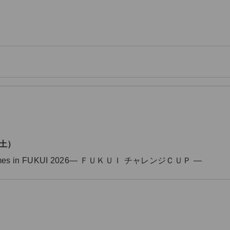
（土）
t Games in FUKUI 2026― ＦＵＫＵＩ チャレンジＣＵＰ ―