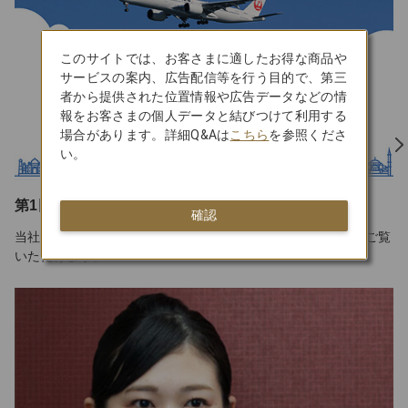
このサイトでは、お客さまに適したお得な商品や
サービスの案内、広告配信等を行う目的で、第三
者から提供された位置情報や広告データなどの情
報をお客さまの個人データと結びつけて利用する
場合があります。詳細Q&Aは
こちら
を参照くださ
い。
第1回社債型種類株式の概要
確認
当社の社債型種類株式の特徴や、株主特典（LSP）についてご覧
いただけます。