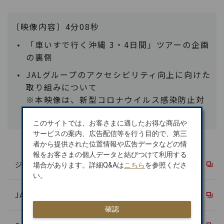
〔映像内容〕4分08秒
「車いすで行く沖縄 3・4日間」ツアーの企画
の裏側
JALグループのアクセシビリティ向上に向けた
取り組みについて
※本映像は、新型コロナウイルス感染防止対
策を講じたうえで撮影をしています。
このサイトでは、お客さまに適したお得な商品や
サービスの案内、広告配信等を行う目的で、第三
者から提供された位置情報や広告データなどの情
報をお客さまの個人データと結びつけて利用する
ジャルパック
場合があります。詳細Q&Aは
こちら
を参照くださ
い。
JALサンライト
確認