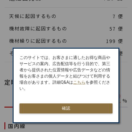
天候に起因するもの
7
便
機材故障に起因するもの
57
便
機材繰りに起因するもの
199
便
その他に起因するもの
466
便
このサイトでは、お客さまに適したお得な商品や
サービスの案内、広告配信等を行う目的で、第三
者から提供された位置情報や広告データなどの情
報をお客さまの個人データと結びつけて利用する
定時到着率
場合があります。詳細Q&Aは
こちら
を参照くださ
い。
83.22
国内・国際線合計
%
確認
国内線