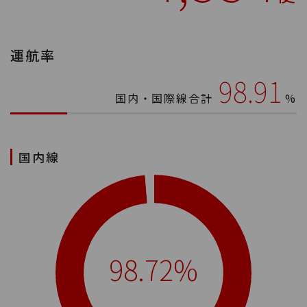
運航率
98.91
国内・国際線合計
%
国内線
98.72%