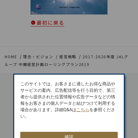
最初に戻る
HOME
理念・ビジョン
経営戦略
2017-2020年度 JALグ
ループ 中期経営計画ローリングプラン2019
このサイトでは、お客さまに適したお得な商品や
サービスの案内、広告配信等を行う目的で、第三
者から提供された位置情報や広告データなどの情
日本初 APEX
報をお客さまの個人データと結びつけて利用する
「WORLD CLASS」受賞
場合があります。詳細Q&Aは
こちら
を参照くださ
い。
SKYTRAX
確認