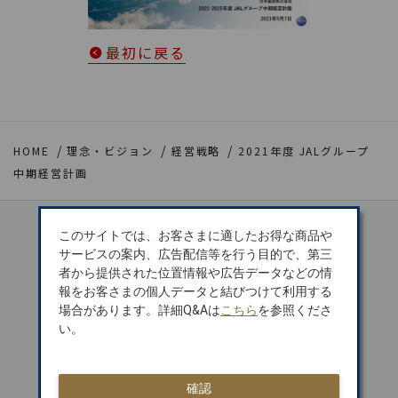
最初に戻る
HOME
理念・ビジョン
経営戦略
2021年度 JALグループ
中期経営計画
このサイトでは、お客さまに適したお得な商品や
サービスの案内、広告配信等を行う目的で、第三
者から提供された位置情報や広告データなどの情
日本初 APEX
報をお客さまの個人データと結びつけて利用する
「WORLD CLASS」受賞
場合があります。詳細Q&Aは
こちら
を参照くださ
い。
SKYTRAX
5スターエアライン
確認