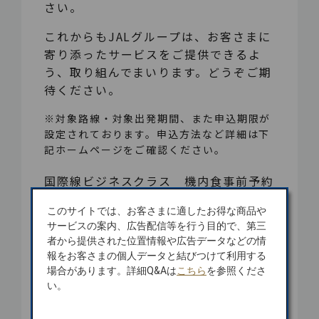
さい。
これからもJALグループは、お客さまに
寄り添ったサービスをご提供できるよ
う、取り組んでまいります。どうぞご期
待ください。
※対象路線・対象出発期間、また申込期限が
設定されております。申込方法など詳細は下
記ホームページをご確認ください。
国際線ビジネスクラス 機内食事前予約
サービス
このサイトでは、お客さまに適したお得な商品や
サービスの案内、広告配信等を行う目的で、第三
者から提供された位置情報や広告データなどの情
報をお客さまの個人データと結びつけて利用する
場合があります。詳細Q&Aは
こちら
を参照くださ
い。