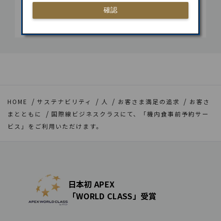
機内食イメージ（左／和食、右／洋食（牛肉
確認
料理））
HOME
サステナビリティ
人
お客さま満足の追求
お客さ
まとともに
国際線ビジネスクラスにて、「機内食事前予約サー
ビス」をご利用いただけます。
日本初 APEX
「WORLD CLASS」受賞