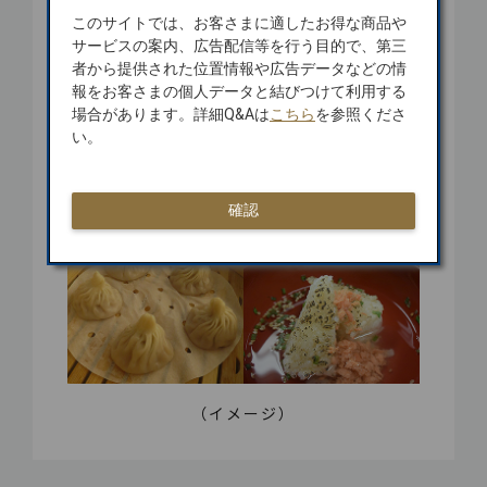
※サンフランシスコ：2023年6月25日を
このサイトでは、お客さまに適したお得な商品や
もって、サクララウンジの営業を終了
サービスの案内、広告配信等を行う目的で、第三
※フランクフルト：2026年5月18日をもっ
者から提供された位置情報や広告データなどの情
て、ファーストクラスラウンジ / サクララウ
報をお客さまの個人データと結びつけて利用する
ンジの営業を終了
場合があります。詳細Q&Aは
こちら
を参照くださ
※詳細は下記ホームページをご覧ください。
い。
ラウンジサービス
確認
（イメージ）