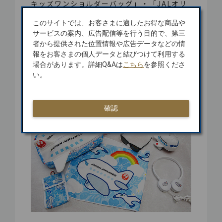
キッズワンショルダーバッグ」・「JALオリ
ジナルの飛行機型パスケース」は、7月15日
このサイトでは、お客さまに適したお得な商品や
～8月31日まで/対象年齢3歳～小学校低学年
サービスの案内、広告配信等を行う目的で、第三
のお子さま）。
者から提供された位置情報や広告データなどの情
※一部の航空機ではヘッドホンの差し込み口
報をお客さまの個人データと結びつけて利用する
の形状が異なるため、「JALオリジナルお子
場合があります。詳細Q&Aは
こちら
を参照くださ
さま用ヘッドホン」はご利用いただけませ
い。
ん。
確認