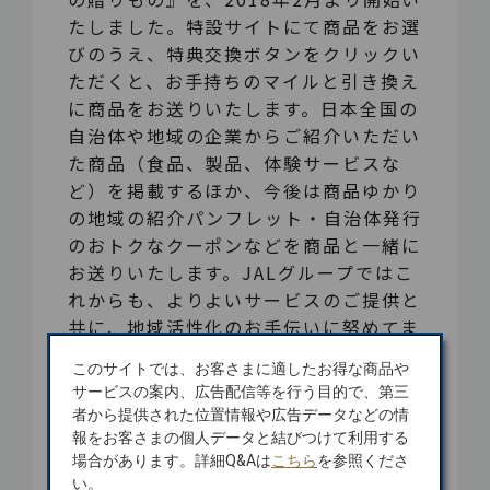
たしました。特設サイトにて商品をお選
びのうえ、特典交換ボタンをクリックい
ただくと、お手持ちのマイルと引き換え
に商品をお送りいたします。日本全国の
自治体や地域の企業からご紹介いただい
た商品（食品、製品、体験サービスな
ど）を掲載するほか、今後は商品ゆかり
の地域の紹介パンフレット・自治体発行
のおトクなクーポンなどを商品と一緒に
お送りいたします。JALグループではこ
れからも、よりよいサービスのご提供と
共に、地域活性化のお手伝いに努めてま
いります。
このサイトでは、お客さまに適したお得な商品や
サービスの案内、広告配信等を行う目的で、第三
※ 詳細は下記ウェブサイトをご確認くださ
者から提供された位置情報や広告データなどの情
い。
報をお客さまの個人データと結びつけて利用する
場合があります。詳細Q&Aは
こちら
を参照くださ
JALふるさとからの贈りもの
い。