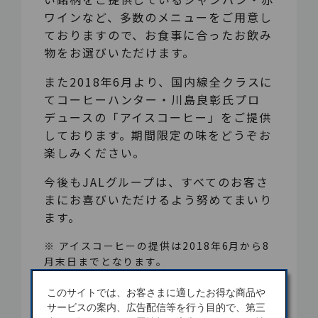
ワインなど、多数のメニューをご用意し
ておりますので、お食事に合ったお飲み
物をお選びいただけます。
また2018年6月より、国内線全クラスに
てコーヒーハンター・川島良彰氏プロ
デュースの「アイスコーヒー」をご提供
しております。期間限定の味をどうぞお
楽しみください。
今後もJALグループは、すべてのお客さ
まにお喜びいただけるよう努めてまいり
ます。
※ アイスコーヒーの提供は2018年6月から8
月末日までとなります。
※ 一部路線では、お飲み物のサービスを実施
このサイトでは、お客さまに適したお得な商品や
しておりません。また、ご用意できないお飲
サービスの案内、広告配信等を行う目的で、第三
み物がございます。あらかじめご了承くださ