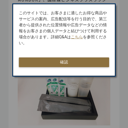
ジ「uminela」。
このサイトでは、お客さまに適したお得な商品や
*2 ファーストクラス「clé de peau
サービスの案内、広告配信等を行う目的で、第三
BEAUTÉ」、ビジネスクラス「LE
者から提供された位置情報や広告データなどの情
MONDOR」。
報をお客さまの個人データと結びつけて利用する
場合があります。詳細Q&Aは
こちら
を参照くださ
※ ブランドと商品は2018年9月時点のもの
い。
であり、今後変更になる場合もございます。
確認