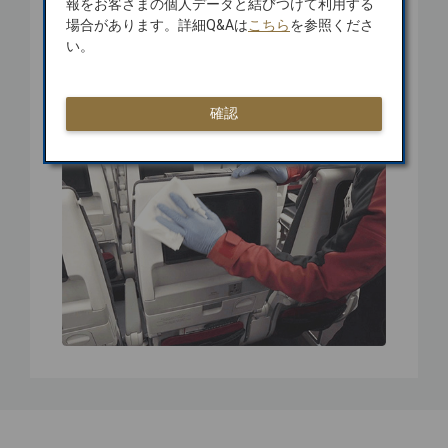
報をお客さまの個人データと結びつけて利用する
ります。
場合があります。詳細Q&Aは
こちら
を参照くださ
JALグループは、すべてのお客さまに安
い。
全・安心な空の旅をお届けできるようこ
れからも努めてまいります。
確認