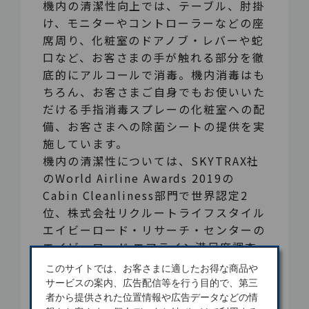
機内の清潔性向上では、テーブル、肘掛
け、モニターやコントローラーなどの座
席周り、化粧室のドアノブ・レバーや蛇
口など、お客さまの手が触れる部分を徹
底的にアルコールで消毒。機内消毒はも
ちろん、お客さまご自身でもお使いいた
だける手指消毒スプレーの化粧室への配
備、お客さまへの除菌シートの提供を実
施しています。
機内の清潔性については、SKYTRAX社
のWorld Airline Awards 2019の
Cabin Cleanliness部門で世界認定2
位、株式会社リクルートライフスタイル
エイビーロード・リサーチ・センターの
エイビーロード エアライン満足度調査
2020でも多くの方にお褒めのコメント
このサイトでは、お客さまに適したお得な商品や
をいただくなど、JALの特徴的な品質と
サービスの案内、広告配信等を行う目的で、第三
して、お客さまに高く評価いただいてお
者から提供された位置情報や広告データなどの情