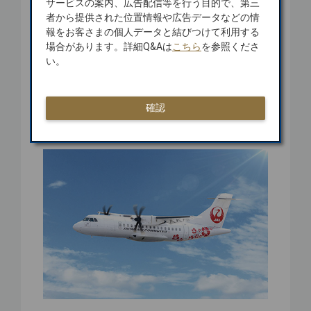
JALグループはこれからもお客さまの声
サービスの案内、広告配信等を行う目的で、第三
を大切に、日本の翼として、移動を通し
者から提供された位置情報や広告データなどの情
報をお客さまの個人データと結びつけて利用する
た地域活性化の取り組みを継続してまい
場合があります。詳細Q&Aは
こちら
を参照くださ
ります。
い。
*国内線において、本邦航空運送事業者が他の本邦
航空運送事業者と共同運送を行う場合、旅客または
荷主に対して、連帯して運送責任（利用者に対する
確認
損害賠償責任を含む）を負うことをいいます。