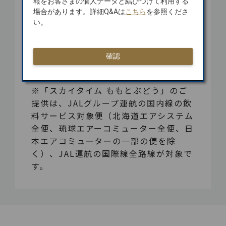
報をお客さまの個人データと結びつけて利用する
場合があります。詳細Q&Aは
こちら
を参照くださ
い。
確認
※「スカイタイム ももとぶどう」のご
提供は、JALグループ運航の国内線の飲
料サービス対象便（北海道エアシステム
全便、琉球エアーコミューター全便、日
本エアコミューターの一部の便を除
く）、JAL運航の国際線全路線が対象で
す。