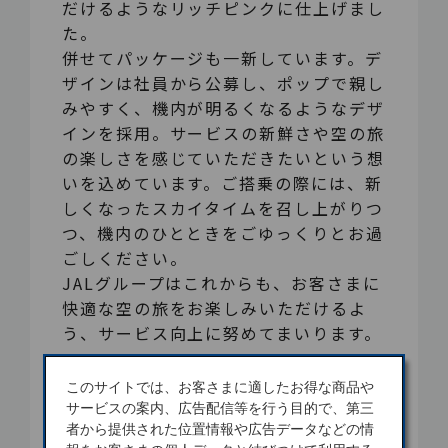
だけるようなリッチピンクに仕上げまし
た。
併せてパッケージも一新しています。デ
ザインは社員から公募し、ポップで親し
みやすく、機内が明るくなるようなデザ
インを採用。サービスの新鮮さや空の旅
の楽しさを感じていただきたいという想
いを込めています。ご搭乗の際には、新
しくなったスカイタイムを召し上がりつ
つ、機内のひとときをごゆっくりとお過
ごしください。
JALグループはこれからも、お客さまに
快適な空の旅をお楽しみいただけるよ
う、サービス向上に努めてまいります。
このサイトでは、お客さまに適したお得な商品や
サービスの案内、広告配信等を行う目的で、第三
者から提供された位置情報や広告データなどの情