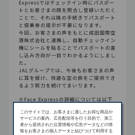
Expressではチェックイン時にパスポー
トとお客さまの顔を照合し登録いただく
ことで、それ以降の手続きでパスポート
と搭乗券の提示が不要になります。
今回、お客さまの声をもとに成田国際空
港株式会社と連携し、自動チェックイン
機にシールを貼ることでパスポートの差
し込み方向が一目でわかるようにしまし
た。
JALグループでは、今後もお客さまの声
に耳を傾け、快適な空の旅をご提供でき
るよう努力を続けてまいります。
※Face Expressの詳細については以下
をご確認ください。
このサイトでは、お客さまに適したお得な商品や
Face Express
サービスの案内、広告配信等を行う目的で、第三
者から提供された位置情報や広告データなどの情
報をお客さまの個人データと結びつけて利用する