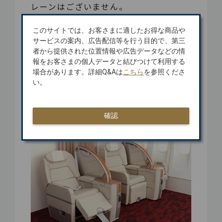
レーンはございません。
※広島・鹿児島空港ではサクララウンジ
のご利用となります。
このサイトでは、お客さまに適したお得な商品や
サービスの案内、広告配信等を行う目的で、第三
者から提供された位置情報や広告データなどの情
※羽田ー広島/鹿児島 路線にファースト
報をお客さまの個人データと結びつけて利用する
クラス新規導入の詳細については以下を
場合があります。詳細Q&Aは
こちら
を参照くださ
ご確認ください。
い。
羽田ー広島/鹿児島 路線にファーストク
ラス新規導入
確認