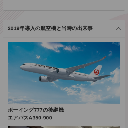
る
じ
閉
2019年導入の航空機と当時の出来事
ボーイング777の後継機
エアバスA350-900