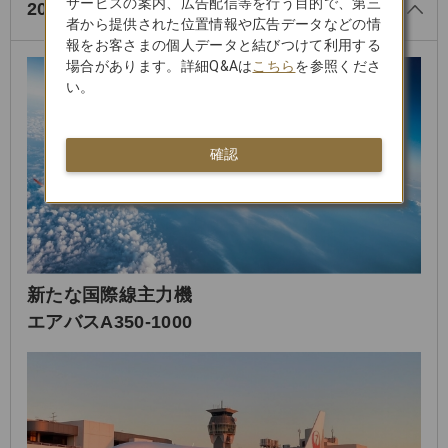
サービスの案内、広告配信等を行う目的で、第三
2024年導入の航空機と当時の出来事
者から提供された位置情報や広告データなどの情
報をお客さまの個人データと結びつけて利用する
場合があります。詳細Q&Aは
こちら
を参照くださ
い。
確認
新たな国際線主力機
エアバスA350-1000