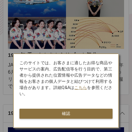
1994年 乗ったときからリゾート気分
このサイトでは、お客さまに適したお得な商品や
JALグループのエンタテイメント路線として、1994年
サービスの案内、広告配信等を行う目的で、第三
6月新ブランド「リゾッチャ」誕生。ホノルルなどの
者から提供された位置情報や広告データなどの情
リゾート路線を対象に、客室乗務員はアロハ風の制服
報をお客さまの個人データと結びつけて利用する
でおもてなし、機内ではビンゴゲームも！
場合があります。詳細Q&Aは
こちら
を参照くださ
る
い。
じ
閉
1996年導入の航空機と当時の出来事
確認