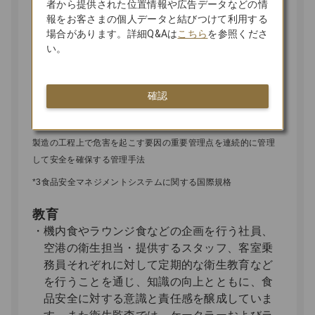
者から提供された位置情報や広告データなどの情
い衛生管理基準を満たしているかを厳しく管
報をお客さまの個人データと結びつけて利用する
理しています。衛生監査は全運航地点のケー
場合があります。詳細Q&Aは
こちら
を参照くださ
タラーに対して年2回、自営ラウンジに関して
い。
も定期的に実施し、その後、指摘やアドバイ
スに対する改善がなされていることを空港部
確認
門が確認しています。
*2 HACCP（Hazard Analysis and Critical Control Point）:食品
製造の工程上で危害を起こす要因の重要管理点を連続的に管理
して安全を確保する管理手法
*3食品安全マネジメントシステムに関する国際規格
教育
機内食やラウンジ食などの企画を行う社員、
空港の衛生担当・提供するスタッフ、客室乗
務員それぞれに対して定期的な衛生教育など
を行うことを通じ、知識の向上とともに、食
品安全に対する意識と責任感を醸成していま