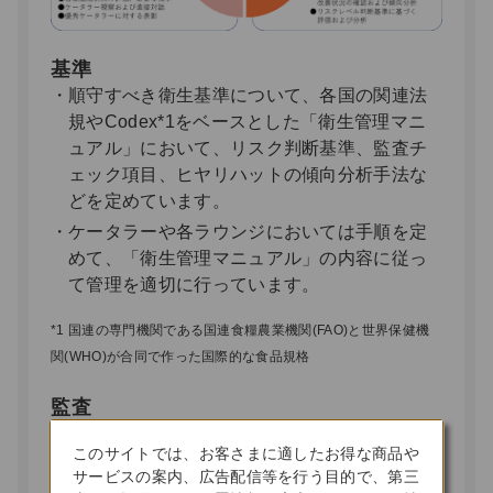
基準
順守すべき衛生基準について、各国の関連法
規やCodex*1をベースとした「衛生管理マニ
ュアル」において、リスク判断基準、監査チ
ェック項目、ヒヤリハットの傾向分析手法な
どを定めています。
ケータラーや各ラウンジにおいては手順を定
めて、「衛生管理マニュアル」の内容に従っ
て管理を適切に行っています。
*1 国連の専門機関である国連食糧農業機関(FAO)と世界保健機
関(WHO)が合同で作った国際的な食品規格
監査
HACCP*2やFSSC22000*3の知識を有する食
このサイトでは、お客さまに適したお得な商品や
品安全管理部門の専門家によるJAL独自の定期
サービスの案内、広告配信等を行う目的で、第三
的な衛生監査により、JALブランドにふさわし