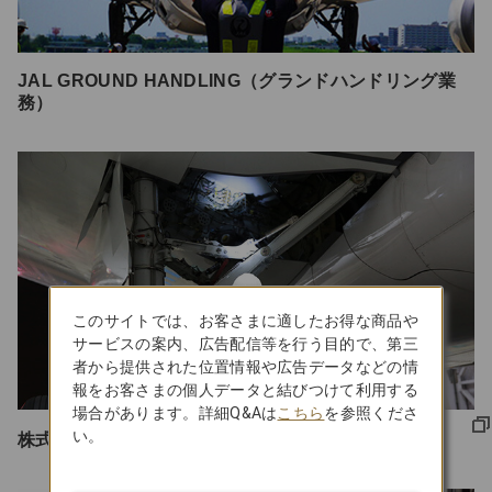
JAL GROUND HANDLING（グランドハンドリング業
務）
このサイトでは、お客さまに適したお得な商品や
サービスの案内、広告配信等を行う目的で、第三
者から提供された位置情報や広告データなどの情
報をお客さまの個人データと結びつけて利用する
場合があります。詳細Q&Aは
こちら
を参照くださ
い。
株式会社JALエンジニアリング（整備）