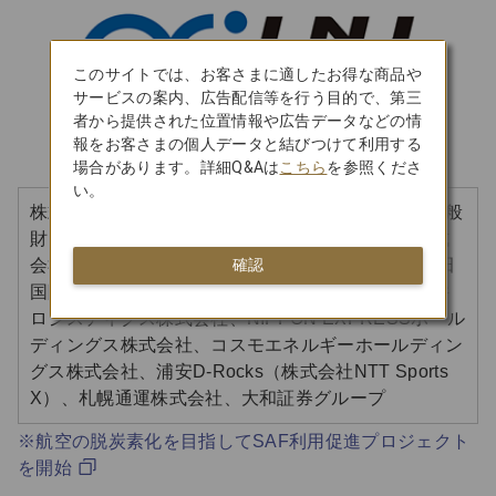
このサイトでは、お客さまに適したお得な商品や
サービスの案内、広告配信等を行う目的で、第三
者から提供された位置情報や広告データなどの情
報をお客さまの個人データと結びつけて利用する
場合があります。詳細Q&Aは
こちら
を参照くださ
い。
株式会社近鉄エクスプレス、横河電機株式会社、一般
財団法人 運輸総合研究所、アルプスアルパイン株式
確認
会社、ケイライン ロジスティックス 株式会社、成田
国際空港株式会社、PwC Japan合同会社、商船三井
ロジスティクス株式会社、NIPPON EXPRESSホール
ディングス株式会社、コスモエネルギーホールディン
グス株式会社、浦安D-Rocks（株式会社NTT Sports
X）、札幌通運株式会社、大和証券グループ
※航空の脱炭素化を目指してSAF利用促進プロジェクト
を開始