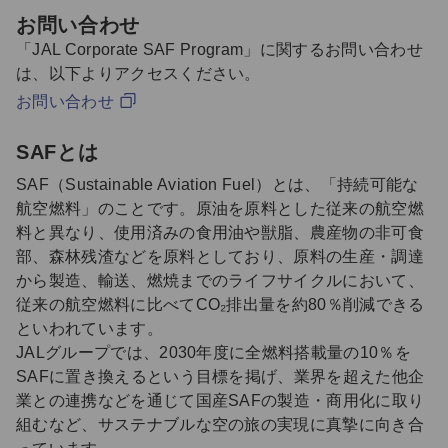
お問い合わせ
「JAL Corporate SAF Program」に関するお問い合わせ
は、以下よりアクセスください。
お問い合わせ
SAFとは
SAF（Sustainable Aviation Fuel）とは、「持続可能な
航空燃料」のことです。原油を原料とした従来の航空燃
料と異なり、使用済みの食用油や獣脂、農産物の非可食
部、森林残渣などを原料としており、原料の生産・調達
から製造、輸送、燃焼までのライフサイクルにおいて、
従来の航空燃料に比べてCO₂排出量を約80％削減できる
といわれています。
JALグループでは、2030年度に全燃料搭載量の10％を
SAFに置き換えるという目標を掲げ、業界を超えた他企
業との連携などを通じて国産SAFの製造・商用化に取り
組むなど、サステナブルな空の旅の実現に真摯に向き合