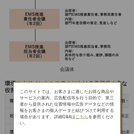
会議体
環境マネジメントシステムにおける各担当の主な
役割と責任
このサイトでは、お客さまに適したお得な商品や
サービスの案内、広告配信等を行う目的で、第三
職位
主な役割・責
者から提供された位置情報や広告データなどの情
報をお客さまの個人データと結びつけて利用する
社長
方針の策定、
場合があります。詳細Q&Aは
こちら
を参照くださ
い。
環境管理責任者（ESG推進部担当役員）
EMSを効果