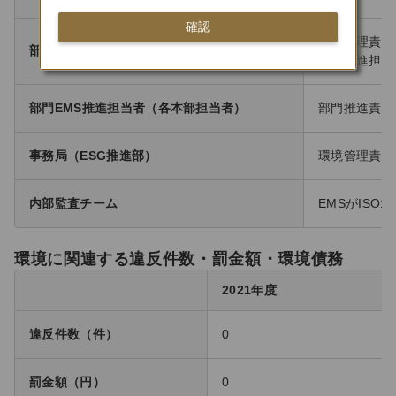
確認
環境管理責任
部門EMS推進責任者（各本部業務部長）
部門推進担当
部門EMS推進担当者（各本部担当者）
部門推進責任
事務局（ESG推進部）
環境管理責任
内部監査チーム
EMSがIS
環境に関連する違反件数・罰金額・環境債務
2021年度
違反件数（件）
0
罰金額（円）
0