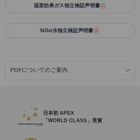
温室効果ガス独立検証声明書
NOx/水独立検証声明書
PDFについてのご案内
開
く
日本初 APEX
「WORLD CLASS」受賞