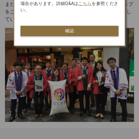
場合があります。詳細Q&Aは
こちら
を参照くださ
また、年に一度JAL本社にて東北6県のアンテナショップ
い。
をご招待し、東北物産展を行うことで産業振興に貢献し
ています。
確認