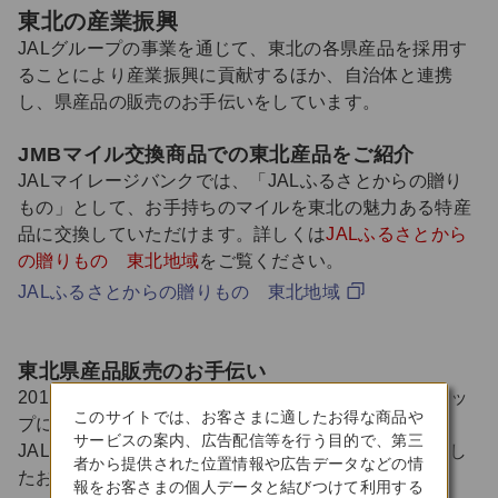
東北の産業振興
JALグループの事業を通じて、東北の各県産品を採用す
ることにより産業振興に貢献するほか、自治体と連携
し、県産品の販売のお手伝いをしています。
JMBマイル交換商品での東北産品をご紹介
JALマイレージバンクでは、「JALふるさとからの贈り
もの」として、お手持ちのマイルを東北の魅力ある特産
品に交換していただけます。詳しくは
JALふるさとから
の贈りもの 東北地域
をご覧ください。
JALふるさとからの贈りもの 東北地域
東北県産品販売のお手伝い
2013年より毎年、東京にある東北6県のアンテナショッ
このサイトでは、お客さまに適したお得な商品や
プにて店頭応援販売を行っています。(1日/各店舗)
サービスの案内、広告配信等を行う目的で、第三
JALグループ社員がボランティアとして参加し、来店し
者から提供された位置情報や広告データなどの情
たお客さまへ東北の魅力をお伝えしています。
報をお客さまの個人データと結びつけて利用する