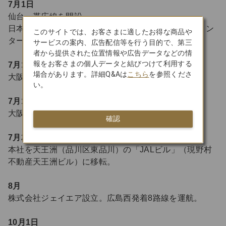
7月1日
仙台＝帯広線を開設。
日本の航空会社では初めて、国内線全便を対象に、イン
このサイトでは、お客さまに適したお得な商品や
ターネットでの予約サービス（24時間）を開始。
サービスの案内、広告配信等を行う目的で、第三
者から提供された位置情報や広告データなどの情
報をお客さまの個人データと結びつけて利用する
7月15日
場合があります。詳細Q&Aは
こちら
を参照くださ
大阪（関西）＝フランクフルト線を開設。
い。
7月19日
大阪（関西）＝函館線、札幌＝新潟線を開設。
確認
7月27日
本社を天王洲（品川区東品川）の「JALビル」（現野村
不動産天王洲ビル）に移転。
8月
株式会社ジェイエア設立。広島西発着8路線を運航。
10月1日