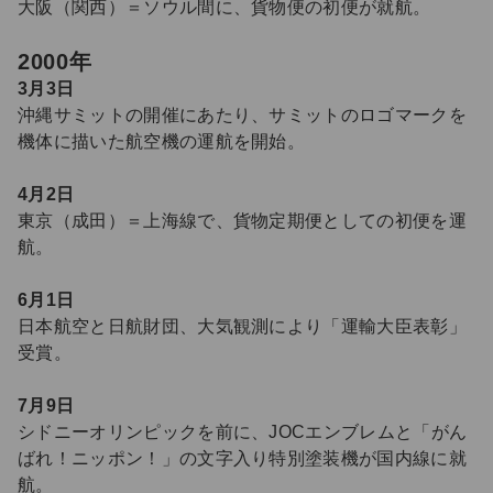
大阪（関西）＝ソウル間に、貨物便の初便が就航。
2000年
3月3日
沖縄サミットの開催にあたり、サミットのロゴマークを
機体に描いた航空機の運航を開始。
4月2日
東京（成田）＝上海線で、貨物定期便としての初便を運
航。
6月1日
日本航空と日航財団、大気観測により「運輸大臣表彰」
受賞。
7月9日
シドニーオリンピックを前に、JOCエンブレムと「がん
ばれ！ニッポン！」の文字入り特別塗装機が国内線に就
航。